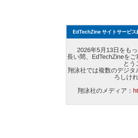
EdTechZine サイトサー
2026年5月13日をもっ
長い間、EdTechZin
とう
翔泳社では複数のデジタ
ろしけ
翔泳社のメディア：
h