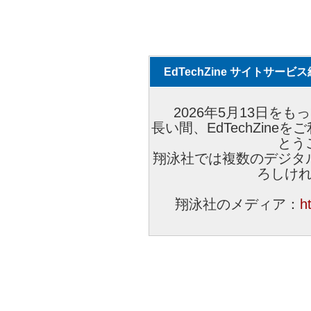
EdTechZine サイトサー
2026年5月13日をもっ
長い間、EdTechZin
とう
翔泳社では複数のデジタ
ろしけ
翔泳社のメディア：
h