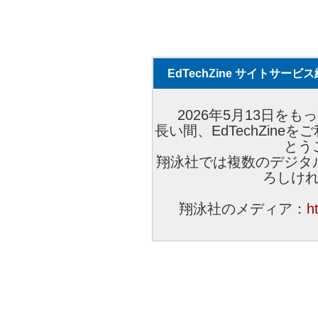
EdTechZine サイトサー
2026年5月13日をもっ
長い間、EdTechZin
とう
翔泳社では複数のデジタ
ろしけ
翔泳社のメディア：
h