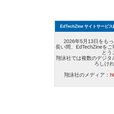
EdTechZine サイトサー
2026年5月13日をもっ
長い間、EdTechZin
とう
翔泳社では複数のデジタ
ろしけ
翔泳社のメディア：
h