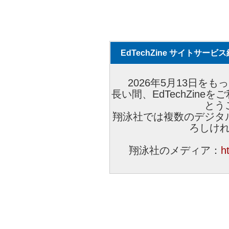
EdTechZine サイトサー
2026年5月13日をもっ
長い間、EdTechZin
とう
翔泳社では複数のデジタ
ろしけ
翔泳社のメディア：
h