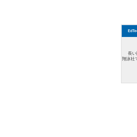
EdT
長い
翔泳社