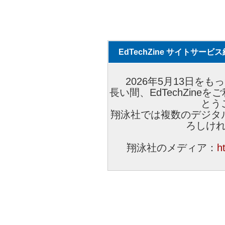
EdTechZine サイトサー
2026年5月13日をもっ
長い間、EdTechZin
とう
翔泳社では複数のデジタ
ろしけ
翔泳社のメディア：
h