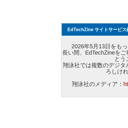
EdTechZine サイトサー
2026年5月13日をもっ
長い間、EdTechZin
とう
翔泳社では複数のデジタ
ろしけ
翔泳社のメディア：
h