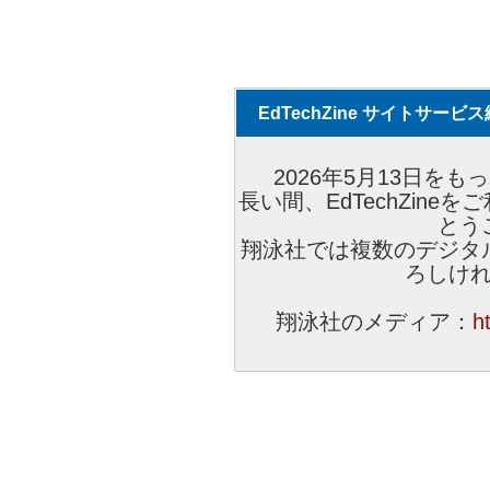
EdTechZine サイトサー
2026年5月13日をもっ
長い間、EdTechZin
とう
翔泳社では複数のデジタ
ろしけ
翔泳社のメディア：
h