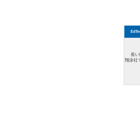
EdT
長い
翔泳社