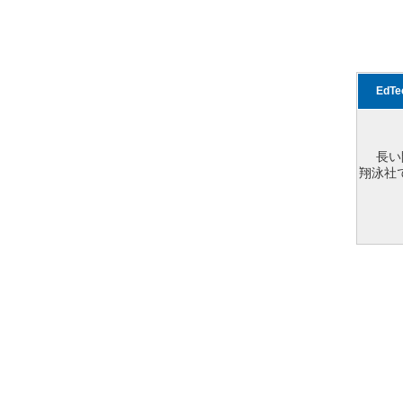
EdT
長い
翔泳社