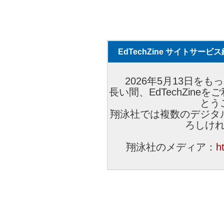
EdTechZine サイトサー
2026年5月13日をもっ
長い間、EdTechZin
とう
翔泳社では複数のデジタ
ろしけ
翔泳社のメディア：
h