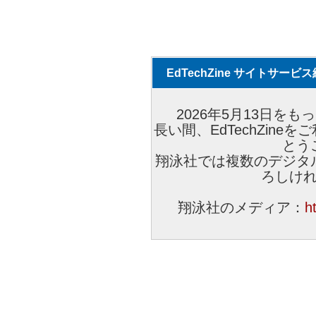
EdTechZine サイトサー
2026年5月13日をもっ
長い間、EdTechZin
とう
翔泳社では複数のデジタ
ろしけ
翔泳社のメディア：
h