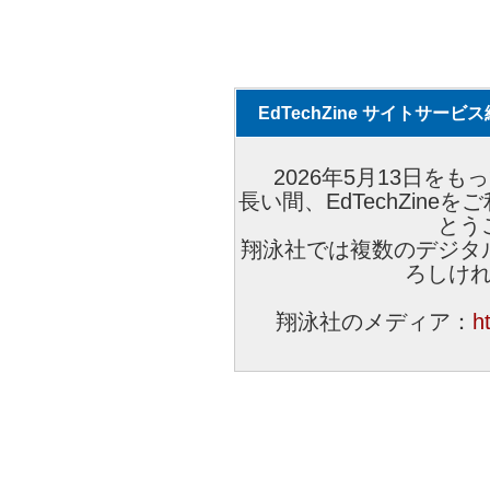
EdTechZine サイトサー
2026年5月13日をもっ
長い間、EdTechZin
とう
翔泳社では複数のデジタ
ろしけ
翔泳社のメディア：
h