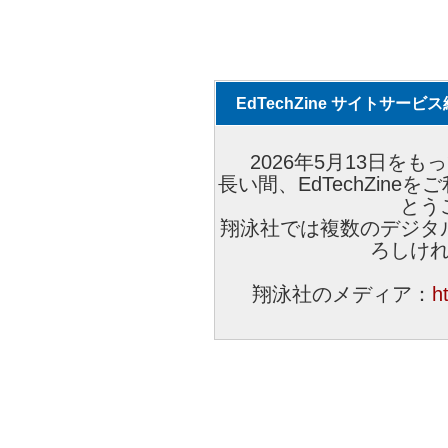
EdTechZine サイトサー
2026年5月13日をもっ
長い間、EdTechZin
とう
翔泳社では複数のデジタ
ろしけ
翔泳社のメディア：
h