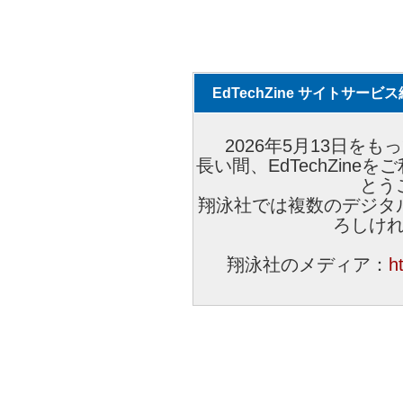
EdTechZine サイトサー
2026年5月13日をもっ
長い間、EdTechZin
とう
翔泳社では複数のデジタ
ろしけ
翔泳社のメディア：
h