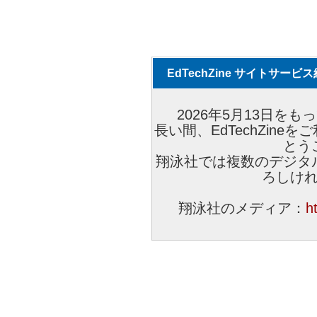
EdTechZine サイトサー
2026年5月13日をもっ
長い間、EdTechZin
とう
翔泳社では複数のデジタ
ろしけ
翔泳社のメディア：
h