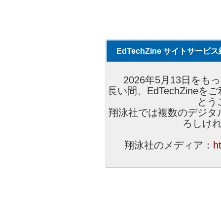
EdTechZine サイトサー
2026年5月13日をもっ
長い間、EdTechZin
とう
翔泳社では複数のデジタ
ろしけ
翔泳社のメディア：
h