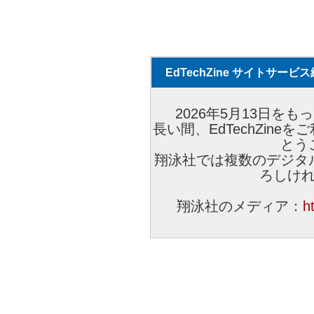
EdTechZine サイトサー
2026年5月13日をもっ
長い間、EdTechZin
とう
翔泳社では複数のデジタ
ろしけ
翔泳社のメディア：
h