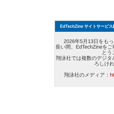
EdTechZine サイトサー
2026年5月13日をもっ
長い間、EdTechZin
とう
翔泳社では複数のデジタ
ろしけ
翔泳社のメディア：
h