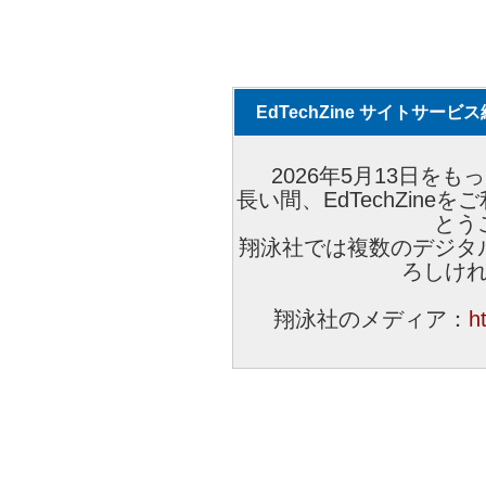
EdTechZine サイトサー
2026年5月13日をもっ
長い間、EdTechZin
とう
翔泳社では複数のデジタ
ろしけ
翔泳社のメディア：
h