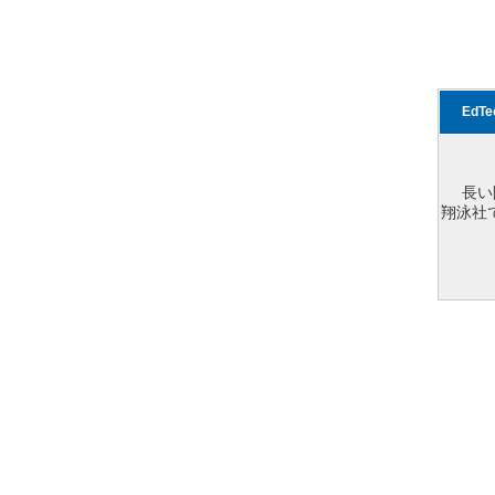
EdT
長い
翔泳社