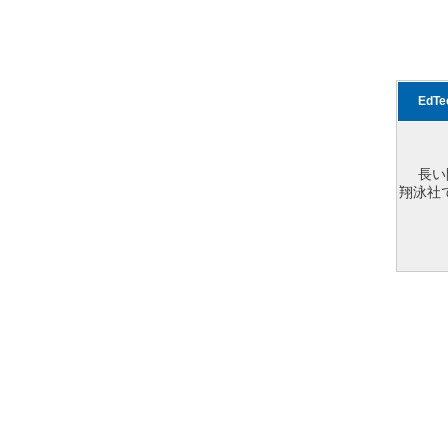
EdT
長い
翔泳社