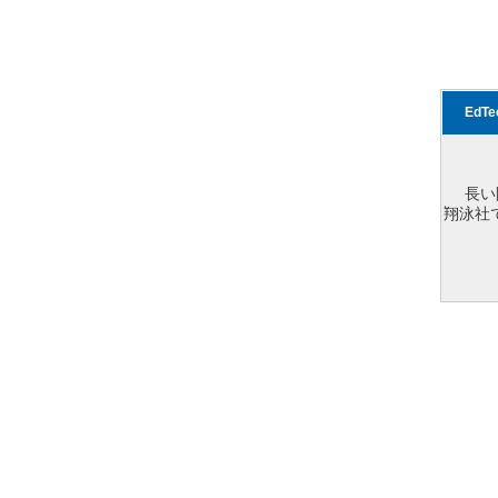
EdT
長い
翔泳社