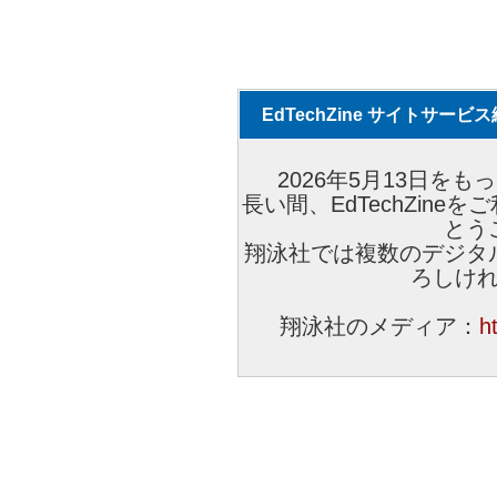
EdTechZine サイトサー
2026年5月13日をもっ
長い間、EdTechZin
とう
翔泳社では複数のデジタ
ろしけ
翔泳社のメディア：
h