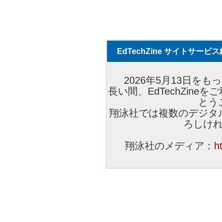
EdTechZine サイトサー
2026年5月13日をもっ
長い間、EdTechZin
とう
翔泳社では複数のデジタ
ろしけ
翔泳社のメディア：
h