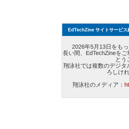
EdTechZine サイトサー
2026年5月13日をもっ
長い間、EdTechZin
とう
翔泳社では複数のデジタ
ろしけ
翔泳社のメディア：
h