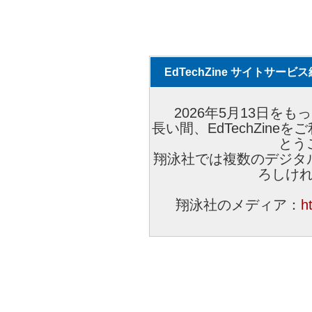
EdTechZine サイトサー
2026年5月13日をもっ
長い間、EdTechZin
とう
翔泳社では複数のデジタ
ろしけ
翔泳社のメディア：
h