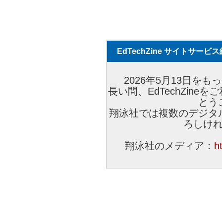
EdTechZine サイトサー
2026年5月13日をもっ
長い間、EdTechZin
とう
翔泳社では複数のデジタ
ろしけ
翔泳社のメディア：
h