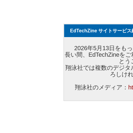
EdTechZine サイトサー
2026年5月13日をもっ
長い間、EdTechZin
とう
翔泳社では複数のデジタ
ろしけ
翔泳社のメディア：
h