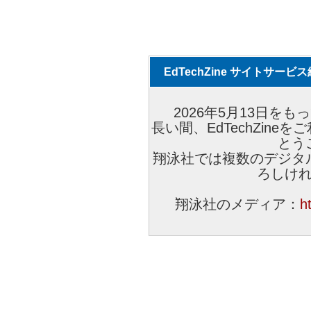
EdTechZine サイトサー
2026年5月13日をもっ
長い間、EdTechZin
とう
翔泳社では複数のデジタ
ろしけ
翔泳社のメディア：
h