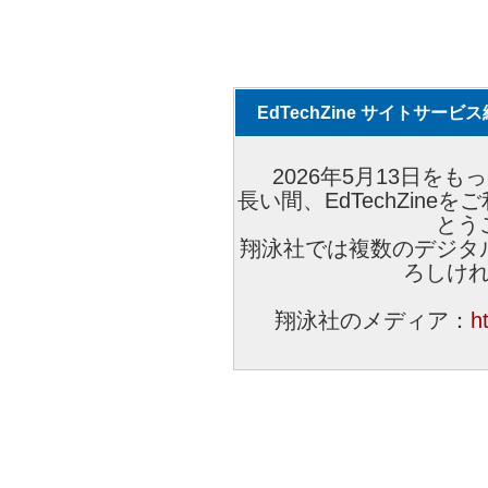
EdTechZine サイトサー
2026年5月13日をもっ
長い間、EdTechZin
とう
翔泳社では複数のデジタ
ろしけ
翔泳社のメディア：
h