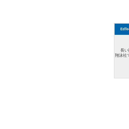
EdT
長い
翔泳社