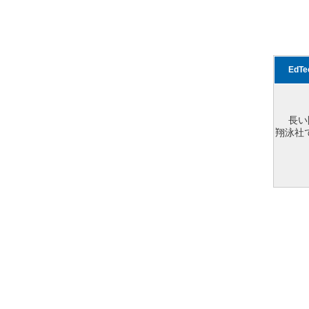
EdT
長い
翔泳社