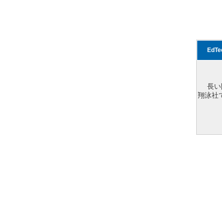
EdT
長い
翔泳社