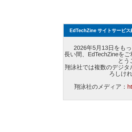
EdTechZine サイトサー
2026年5月13日をもっ
長い間、EdTechZin
とう
翔泳社では複数のデジタ
ろしけ
翔泳社のメディア：
h