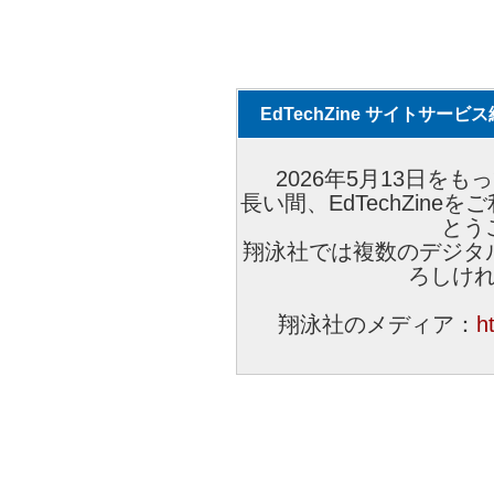
EdTechZine サイトサー
2026年5月13日をもっ
長い間、EdTechZin
とう
翔泳社では複数のデジタ
ろしけ
翔泳社のメディア：
h