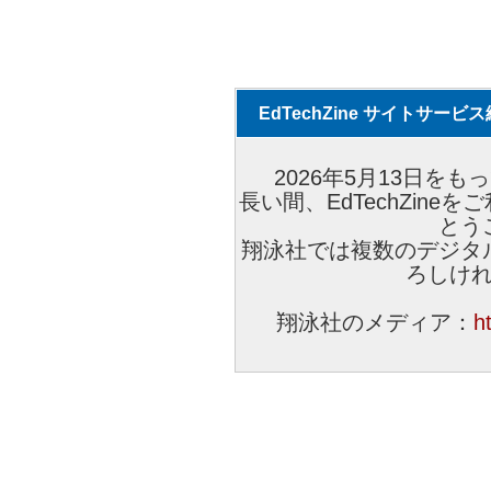
EdTechZine サイトサー
2026年5月13日をもっ
長い間、EdTechZin
とう
翔泳社では複数のデジタ
ろしけ
翔泳社のメディア：
h