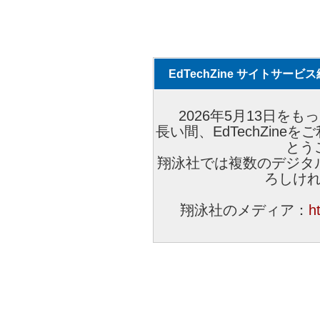
EdTechZine サイトサー
2026年5月13日をもっ
長い間、EdTechZin
とう
翔泳社では複数のデジタ
ろしけ
翔泳社のメディア：
h