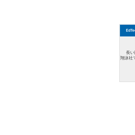
EdT
長い
翔泳社