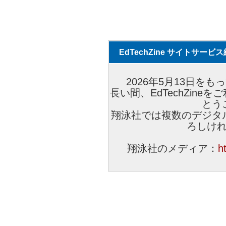
EdTechZine サイトサー
2026年5月13日をもっ
長い間、EdTechZin
とう
翔泳社では複数のデジタ
ろしけ
翔泳社のメディア：
h