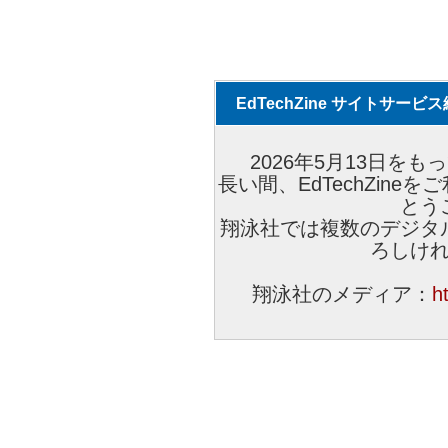
EdTechZine サイトサー
2026年5月13日をもっ
長い間、EdTechZin
とう
翔泳社では複数のデジタ
ろしけ
翔泳社のメディア：
h