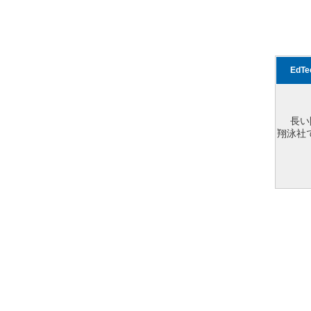
EdT
長い
翔泳社