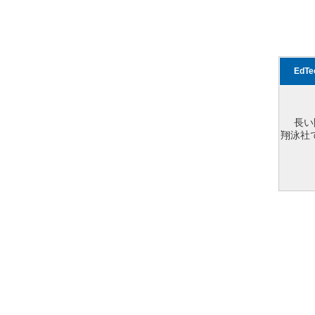
EdT
長い
翔泳社