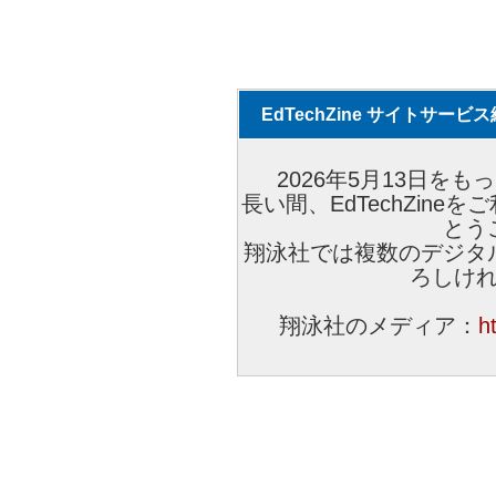
EdTechZine サイトサー
2026年5月13日をもっ
長い間、EdTechZin
とう
翔泳社では複数のデジタ
ろしけ
翔泳社のメディア：
h