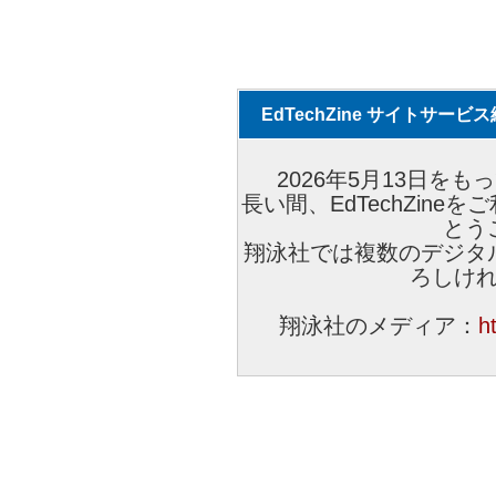
EdTechZine サイトサー
2026年5月13日をもっ
長い間、EdTechZin
とう
翔泳社では複数のデジタ
ろしけ
翔泳社のメディア：
h