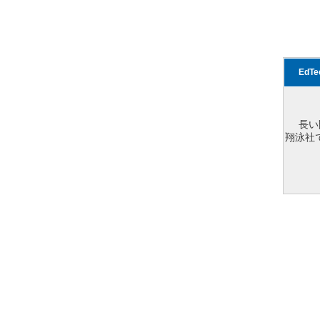
EdT
長い
翔泳社