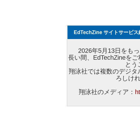
EdTechZine サイトサー
2026年5月13日をもっ
長い間、EdTechZin
とう
翔泳社では複数のデジタ
ろしけ
翔泳社のメディア：
h