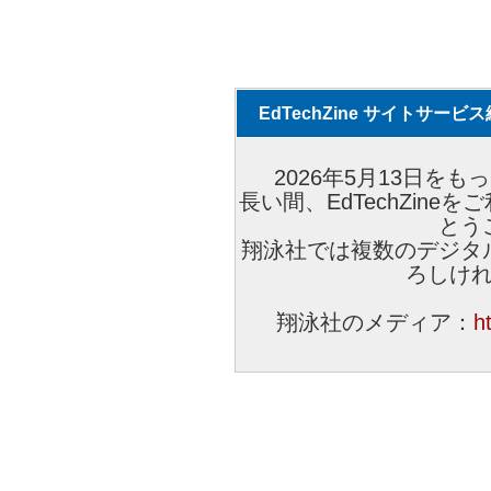
EdTechZine サイトサー
2026年5月13日をもっ
長い間、EdTechZin
とう
翔泳社では複数のデジタ
ろしけ
翔泳社のメディア：
h