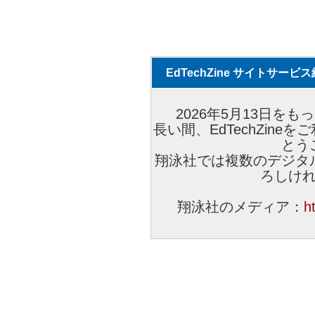
EdTechZine サイトサー
2026年5月13日をもっ
長い間、EdTechZin
とう
翔泳社では複数のデジタ
ろしけ
翔泳社のメディア：
h